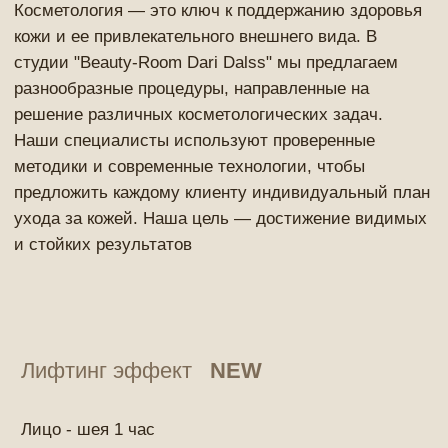
Лифтинг эффект
NEW
Лицо - шея 1 час
7000₽
Лицо-шея-декольте 1,5 часа
10000₽
в подарок альгинатная маска
Цены на услуги косметологии
Фотодинамическая терапия Heleo4
Heleo4 пробная процедура (лицо)
5000₽
Клеточное омоложение Heleo4
5500₽