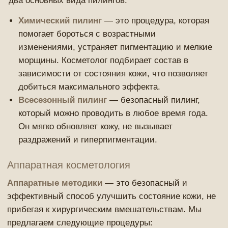
Косметолог анализирует состояние кожи клиента,
его цели и предпочтения, после чего предлагает
оптимальные варианты процедур. Это могут быть
чистки лица, пилинги или аппаратные методики,
такие как
Profacial
или
Heleo4
. Индивидуальный
план ухода позволяет устранить конкретные
проблемы и улучшить общее состояние кожи.
Как сохранить результат?
Чтобы поддерживать результат, важно регулярно
ухаживать за кожей и следовать рекомендациям
косметолога. Мы советуем:
Проводить чистку лица один раз в месяц для
предотвращения появления загрязнений и
воспалений.
Регулярно использовать пилинги для
обновления клеток кожи и выравнивания её
текстуры.
Проходить аппаратные процедуры для
увлажнения кожи, улучшения ее эластичности
и стимуляции процессов омоложения.
Запишитесь на консультацию
Мы приглашаем вас на консультацию в студию
"Beauty-Room Dari Dalss". Наши специалисты