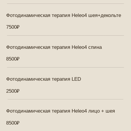
Аквапилнг ProFacial спина
9500₽
Аквапилинг ProFacial лицо (аквапилинг,ионный
лифтинг, RF-лифтинг, ультразвук)
8500₽
Аквапилинг ProFacial лицо+шея (аквапилинг,ионный
лифтинг, RF лифтинг, ультразвук)
10500₽
Аквапилинг ProFacial лицо + шея+ декольте
(аквапилинг,ионный лифтинг, RF лифтинг,
ультразвук)
12500₽
Микротоковая терапия ProFacial - 1 зона
2500₽
Ультрафонофорез ProFacial
2500₽