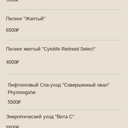
Ежедневное воздействие ультрафиолетового
излучения, загрязнений и стресса приводит к
ухудшению состояния кожи. Она становится менее
эластичной, тускнеет, появляются пигментные пятна
и морщины. Процедуры в косметологии помогают
замедлить процессы старения, вернуть коже
свежесть и здоровый вид. Регулярный уход за кожей
предотвращает преждевременное старение,
улучшает её структуру и делает кожу более
сияющей.
Хотите записаться
к
косметологу или
получить
консультацию?
Записаться в Telegram