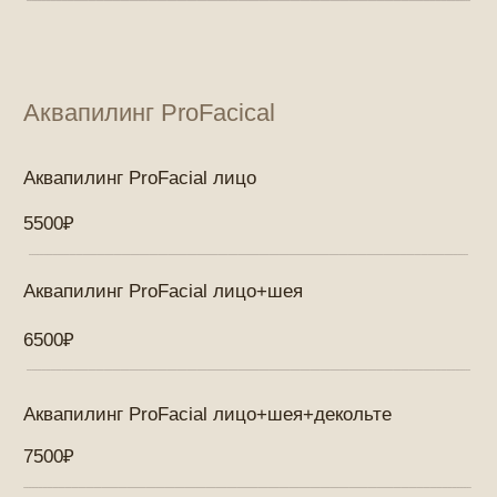
Ионофорез на аппарате ProFacial
2500₽
Уходы, пилинги и чистки
Пилинг Наносомальный WhiteSkin Power 5
3500₽
Салициловый пилинг
4000₽
Миндальный пилинг (Mandelac peels)
4000₽
Пилинг "Ледяной" Phymongshe
5000₽