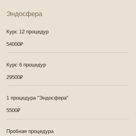
разрабатываем персонализированные программы
ухода за кожей, учитывая ее текущее состояние и
потребности. Специалисты проводят диагностику
и на её основе предлагают план процедур,
направленный на решение конкретных проблем.
Индивидуальный подход гарантирует, что каждая
процедура будет максимально эффективной для
конкретного клиента.
Основные косметологические процедуры
Наши услуги охватывают широкий спектр
процедур, каждая из которых направлена на
улучшение состояния кожи и решение
эстетических проблем.
Чистка лица
Чистка лица является одним из основных этапов
ухода. Она позволяет удалить загрязнения и
избыток кожного сала, очищает поры и
предотвращает воспаления. В нашей студии
доступны следующие виды чистки:
Механическая чистка
— эта процедура
вручную удаляет загрязнения и комедоны. Она
особенно эффективна для жирной и