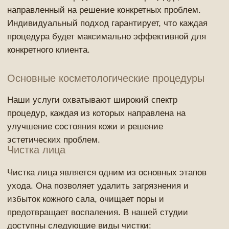
персонализированная программа процедур,
направленная на решение его уникальных
проблем
Комплексные решения
Наши процедуры воздействуют на кожу как на
поверхностном, так и на глубоком уровне, что
обеспечивает долгосрочный эффект
Современные технологии
Мы используем передовые аппаратные методы,
которые безопасны для кожи и дают видимый
результат уже после первых процедур
Опытные специалисты
Наши косметологи имеют более 10 лет опыта
работы и гарантируют высокое качество услуг и
безопасность процедур
Долговременный результат
Правильно подобранные процедуры и регулярный
уход помогают сохранить результат на
длительный срок