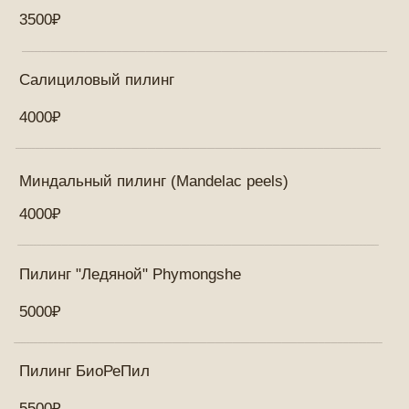
1 процедура "Эндосфера"
5500₽
Пробная процедура
4500₽
Обертывание
STYX Обертывание
2500₽
T-Shock 1 процедура
3500₽
Почему важен регулярный уход за кожей?