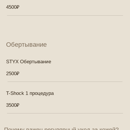
проблемной кожи.
Ультразвуковая чистка
— деликатное
воздействие ультразвуковыми волнами,
которые очищают поры и стимулируют
обновление клеток. Этот метод подходит для
чувствительной кожи.
Комбинированная чистка
— сочетание
механической и ультразвуковой чистки для
глубокого и бережного очищения кожи.
Пилинги
Пилинги стимулируют обновление кожи, удаляя
ороговевшие клетки и выравнивая текстуру. В
студии "Beauty-Room Dari Dalss" мы предлагаем
два основных вида пилингов:
Химический пилинг
— это процедура, которая
помогает бороться с возрастными
изменениями, устраняет пигментацию и мелкие
морщины. Косметолог подбирает состав в
зависимости от состояния кожи, что позволяет
добиться максимального эффекта.
Всесезонный пилинг
— безопасный пилинг,
который можно проводить в любое время года.
Он мягко обновляет кожу, не вызывает