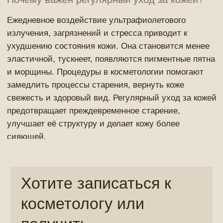
раздражений и гиперпигментации.
Аппаратная косметология
Аппаратные методики
— это безопасный и
эффективный способ улучшить состояние кожи, не
прибегая к хирургическим вмешательствам. Мы
предлагаем следующие процедуры:
Profacial
— многофункциональная аппаратная
процедура, которая очищает, увлажняет и
питает кожу. Она помогает устранить
загрязнения, улучшает цвет лица и придаёт
коже здоровый вид. Это отличная процедура
для регулярного ухода за кожей.
Heleo4
— инновационная технология,
разработанная российскими учеными, которая
запускает процесс омоложения кожи на
клеточном уровне. Heleo4 стимулирует деление
здоровых клеток и устраняет поврежденные.
Процедура заметно улучшает эластичность
кожи, разглаживает морщины и
восстанавливает её структуру.