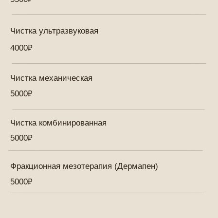
Записаться в WhatsApp
Записаться Online
Так же, вы всегда можете записаться
в студию через наших администраторов:
Телефон для записи
+7 918 6198080
Индивидуальный подход в студии
"Beauty-Room Dari Dalss"
В студии "Beauty-Room Dari Dalss" мы