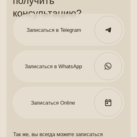
ОТЗЫ
В
Ы О НАШ
Е
Й РАБОТЕ
Наша команда всегда
прислушивается
к гостям
студии
5.0
Рейтинг на Яндекс.Картах