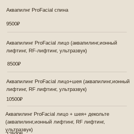
Пилинг БиоРеПил
5500₽
Пилинг "Желтый"
6500₽
Пилинг желтый "Cytolife Retinoid Select"
4000₽
Лифтинговый Спа-уход "Совершенный овал"
Phymongshe
5500₽
Энергетический уход "Вита С"
5500₽
Чистка ультразвуковая